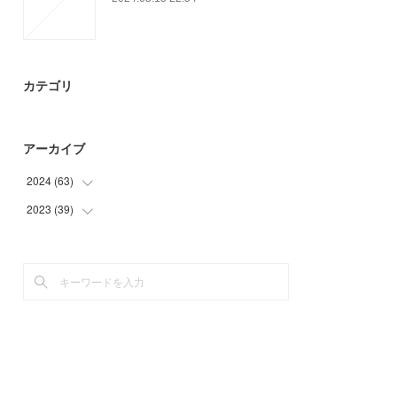
カテゴリ
アーカイブ
2024
(
63
)
2023
(
39
(
48
)
)
(
3
)
(
12
)
(
12
)
(
9
)
(
18
)