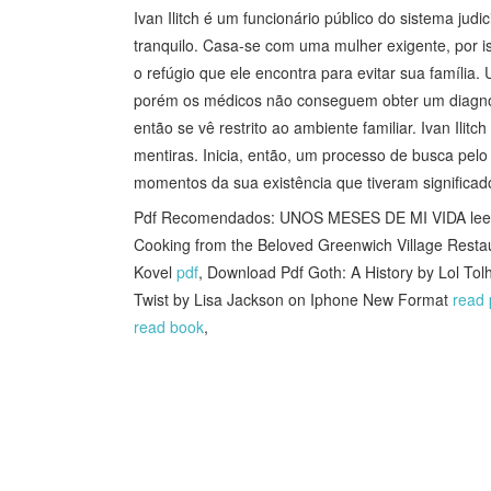
Ivan Ilitch é um funcionário público do sistema ju
tranquilo. Casa-se com uma mulher exigente, por i
o refúgio que ele encontra para evitar sua família. 
porém os médicos não conseguem obter um diagnóst
então se vê restrito ao ambiente familiar. Ivan Ilit
mentiras. Inicia, então, um processo de busca pelo
momentos da sua existência que tiveram significad
Pdf Recomendados: UNOS MESES DE MI VIDA lee
Cooking from the Beloved Greenwich Village Restau
Kovel
pdf
, Download Pdf Goth: A History by Lol Tol
Twist by Lisa Jackson on Iphone New Format
read 
read book
,