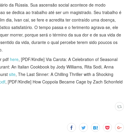
diciário da Rússia. Sua ascensão social acontece de modo
sso se dedica ao trabalho até ser um magistrado. Seu trabalho é
Um dia, Ivan cai, se fere e acredita ter contraído uma doença,
ico satisfatório. O tempo passa e o ferimento agrava-se, ele
ch quer morrer, porque será o término da sua dor e de sua vida de
 sentido da vida, durante o qual percebe terem sido poucos os
o.
r pdf
here
, [PDF/Kindle] Via Carota: A Celebration of Seasonal
rant: An Italian Cookbook by Jody Williams, Rita Sodi, Anna
hurst
site
, The Last Sinner: A Chilling Thriller with a Shocking
pdf
, [PDF/Kindle] How Coppola Became Cage by Zach Schonfeld