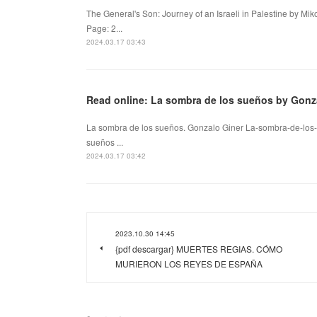
The General's Son: Journey of an Israeli in Palestine by Mik
Page: 2...
2024.03.17 03:43
Read online: La sombra de los sueños by Gonz
La sombra de los sueños. Gonzalo Giner La-sombra-de-los
sueños ...
2024.03.17 03:42
2023.10.30 14:45
{pdf descargar} MUERTES REGIAS. CÓMO
MURIERON LOS REYES DE ESPAÑA