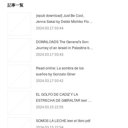
記事一覧
{epub download} Just Be Cool,
Jenna Sakai by Debbi Michiko Flo…
2024.03.17 03:44
DOWNLOADS The General's Son:
Journey of an Israeli in Palestine b…
2024.03.17 03:43
Read online: La sombra de los
sueños by Gonzalo Giner
2024.03.17 03:42
EL GOLFO DE CADIZ Y LA
ESTRECHA DE GIBRALTAR leer …
2024.03.15 22:55
SOMOS LA LECHE leer el libro pdf
2024.03.15 22:54