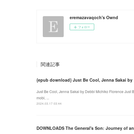
eremazavaqoch's Ownd
フォロー
関連記事
{epub download} Just Be Cool, Jenna Sakai by
Just Be Cool, Jenna Sakai by Debbi Michiko Florence Just 
mobi, ...
2024.03.17 03:44
DOWNLOADS The General's Son: Journey of an Is