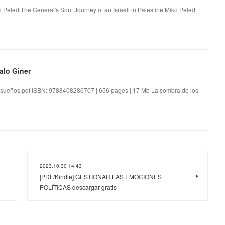
o Peled The General's Son: Journey of an Israeli in Palestine Miko Peled
alo Giner
-sueños.pdf ISBN: 9788408286707 | 656 pages | 17 Mb La sombra de los
2023.10.30 14:43
[PDF/Kindle] GESTIONAR LAS EMOCIONES
POLÍTICAS descargar gratis